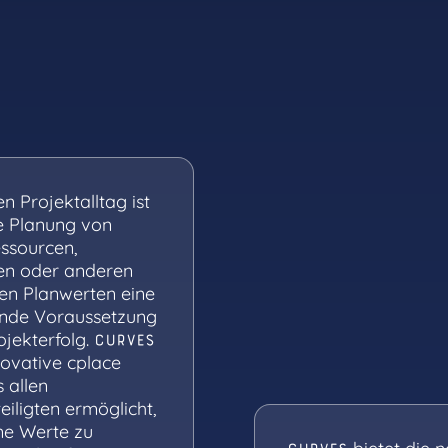
en Projektalltag ist
e Planung von
ssourcen,
en oder anderen
en Planwerten eine
nde Voraussetzung
ojekterfolg.
CURVES
nnovative cplace
s allen
eiligten ermöglicht,
e Werte zu