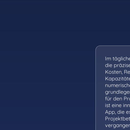
Im täglich
die präzis
Kosten, Re
Kapazität
numerisch
grundlege
für den Pr
ist eine i
App, die e
Projektbet
vergangen