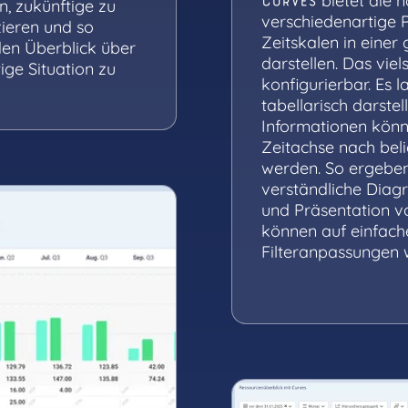
bietet die n
CURVES
n, zukünftige zu
verschiedenartige P
ieren und so
Zeitskalen in eine
den Überblick über
darstellen. Das viel
tige Situation zu
konfigurierbar. Es l
tabellarisch darste
Informationen könn
Zeitachse nach beli
werden. So ergeben
verständliche Diag
und Präsentation v
können auf einfache
Filteranpassungen 